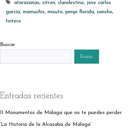
Etiquetas
atarazanas
,
citron
,
clandestino
,
jose carlos
garcia
,
mamuchis
,
misuto
,
pimpi florida
,
sansho
,
tintero
Buscar
Buscar
Entradas recientes
11 Monumentos de Málaga que no te puedes perder
‘La Historia de la Alcazaba de Málaga’