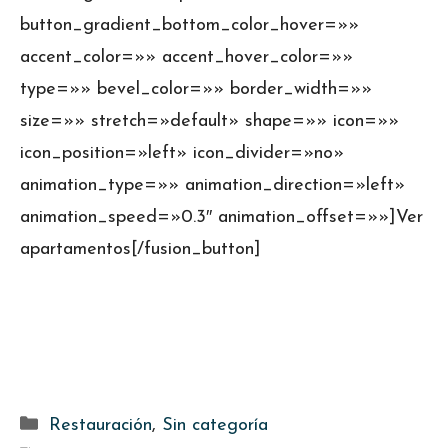
button_gradient_bottom_color_hover=»»
accent_color=»» accent_hover_color=»»
type=»» bevel_color=»» border_width=»»
size=»» stretch=»default» shape=»» icon=»»
icon_position=»left» icon_divider=»no»
animation_type=»» animation_direction=»left»
animation_speed=»0.3″ animation_offset=»»]Ver
apartamentos[/fusion_button]
Categorías
Restauración
,
Sin categoría