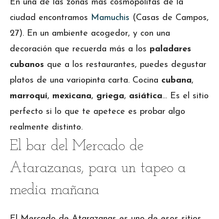
En una de las zonas más cosmopolitas de la
ciudad encontramos
Mamuchis
(Casas de Campos,
27). En un ambiente acogedor, y con una
decoración que recuerda más a los
paladares
cubanos
que a los restaurantes, puedes degustar
platos de una variopinta carta. Cocina
cubana
,
marroquí
,
mexicana
,
griega
,
asiática
… Es el sitio
perfecto si lo que te apetece es probar algo
realmente distinto.
El bar del Mercado de
Atarazanas, para un tapeo a
media mañana
El Mercado de Atarazanas es uno de esos sitios