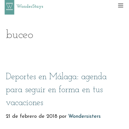
Saltar
M
al
contenido
buceo
Deportes en Málaga: agenda
para seguir en forma en tus
vacaciones
21 de febrero de 2018
por
Wondersisters