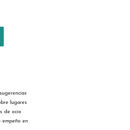
sugerencias
obre lugares
es de ocio
ro empeño en