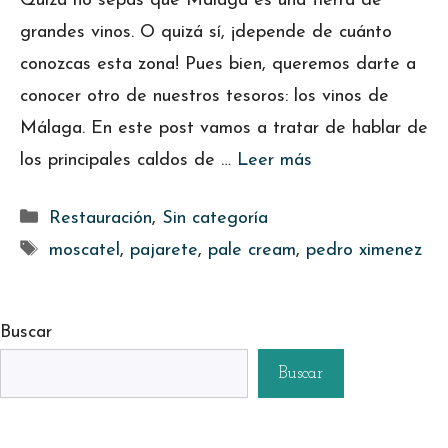
Quizá no sepas que Málaga es una tierra de
grandes vinos. O quizá sí, ¡depende de cuánto
conozcas esta zona! Pues bien, queremos darte a
conocer otro de nuestros tesoros: los vinos de
Málaga. En este post vamos a tratar de hablar de
los principales caldos de …
Leer más
Categorías
Restauración
,
Sin categoría
Etiquetas
moscatel
,
pajarete
,
pale cream
,
pedro ximenez
Buscar
Buscar