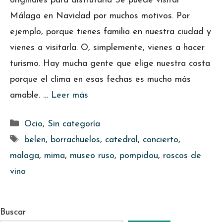
originales para disfrutarla Se puede visitar
Málaga en Navidad por muchos motivos. Por
ejemplo, porque tienes familia en nuestra ciudad y
vienes a visitarla. O, simplemente, vienes a hacer
turismo. Hay mucha gente que elige nuestra costa
porque el clima en esas fechas es mucho más
amable. …
Leer más
Categorías
Ocio
,
Sin categoría
Etiquetas
belen
,
borrachuelos
,
catedral
,
concierto
,
malaga
,
mima
,
museo ruso
,
pompidou
,
roscos de
vino
Buscar