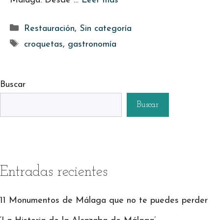
Málaga. Desde …
Leer más
Categorías
Restauración
,
Sin categoría
Etiquetas
croquetas
,
gastronomía
Buscar
Buscar
Entradas recientes
11 Monumentos de Málaga que no te puedes perder