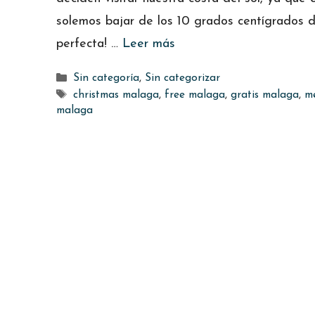
solemos bajar de los 10 grados centígrados de
perfecta! …
Leer más
Categorías
Sin categoría
,
Sin categorizar
Etiquetas
christmas malaga
,
free malaga
,
gratis malaga
,
m
malaga