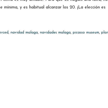
 mínima, y es habitual alcanzar los 20. ¡La elección es
erced
,
navidad malaga
,
navidades malaga
,
picasso museum
,
pla