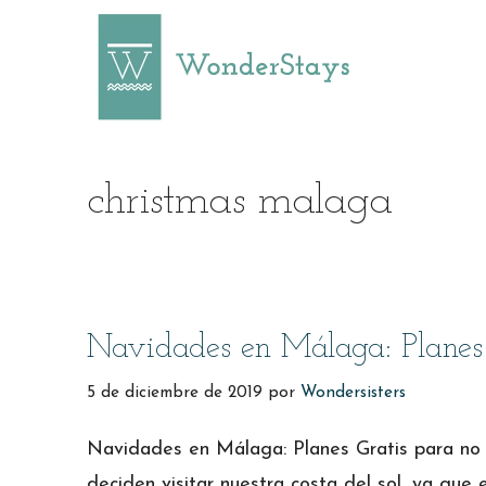
Saltar
al
contenido
christmas malaga
Navidades en Málaga: Planes 
5 de diciembre de 2019
por
Wondersisters
Navidades en Málaga: Planes Gratis para no 
deciden visitar nuestra costa del sol, ya que