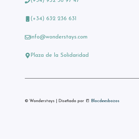
(+34) 952 36 97 47
(+34) 632 236 631
info@wonderstays.com
Plaza de la Solidaridad
© Wonderstays | Diseñado por
📒
Blocdeesbozos