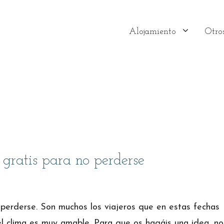
Alojamiento
Otros
gratis para no perderse
perderse. Son muchos los viajeros que en estas fechas
 el clima es muy amable. Para que os hagáis una idea, no