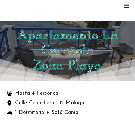
Saltar
M
al
contenido
Apartamento La
Caracola
Zona Playa
Hasta 4 Personas
Calle Cenacheros, 8, Málaga
1 Dormitorio + Sofá Cama