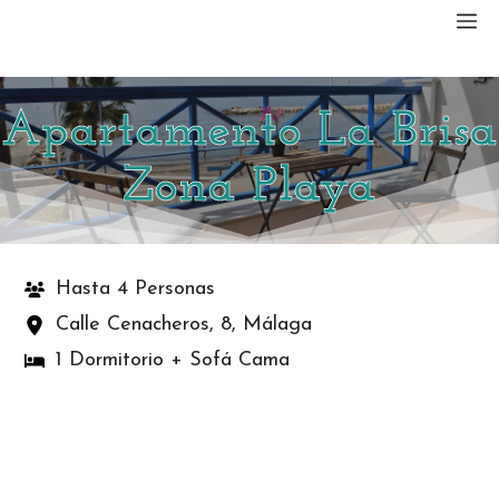
Saltar
M
al
contenido
Apartamento La Brisa
Zona Playa
Hasta 4 Personas
Calle Cenacheros, 8, Málaga
1 Dormitorio + Sofá Cama