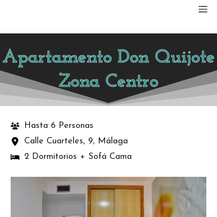
Saltar
M
al
contenido
Apartamento Don Quijote
Zona Centro
Hasta 6 Personas
Calle Cuarteles, 9, Málaga
2 Dormitorios + Sofá Cama